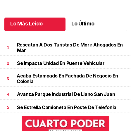
jubilación en educación especial
Octubre 04 l
Lo Más Leído
Lo Último
Rescatan A Dos Turistas De Morir Ahogados En
1
Mar
Se Impacta Unidad En Puente Vehicular
2
Acaba Estampado En Fachada De Negocio En
3
Colonia
Avanza Parque Industrial De Llano San Juan
4
Se Estrella Camioneta En Poste De Telefonía
5