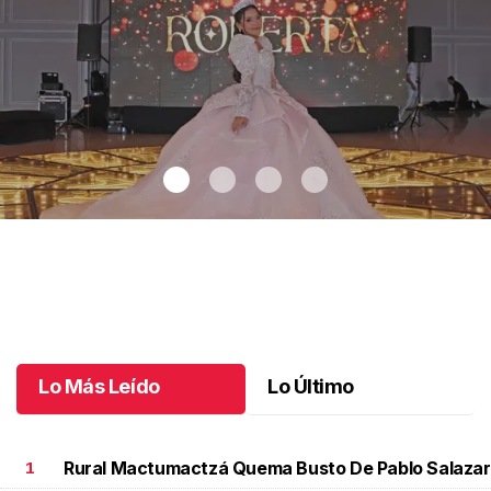
Los sueños se hacen realidad
.
Los sueños se hacen realidad
Julio 04 l
Lo Más Leído
Lo Último
Rural Mactumactzá Quema Busto De Pablo Salazar
1