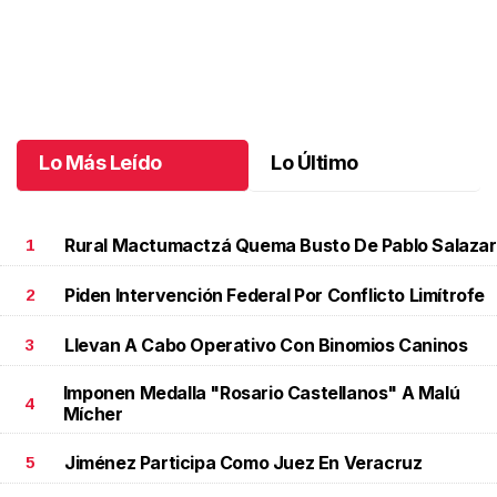
Carrera Ceramat 2025 reúne a más de cinco mil corredores
.
Carrera Ceramat 2025 reúne a más de cinco mil corredores
Octubre 20 l
Lo Más Leído
Lo Último
Rural Mactumactzá Quema Busto De Pablo Salazar
1
Piden Intervención Federal Por Conflicto Limítrofe
2
Llevan A Cabo Operativo Con Binomios Caninos
3
Imponen Medalla "Rosario Castellanos" A Malú
4
Mícher
Jiménez Participa Como Juez En Veracruz
5