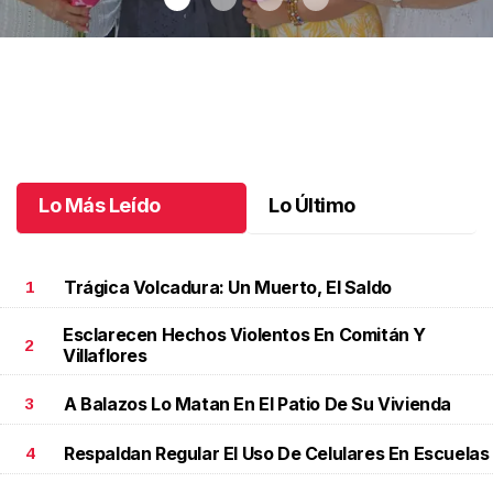
Una emotiva jubilación en educación especial
.
Una emotiva
jubilación en educación especial
Octubre 04 l
Lo Más Leído
Lo Último
Trágica Volcadura: Un Muerto, El Saldo
1
Esclarecen Hechos Violentos En Comitán Y
2
Villaflores
A Balazos Lo Matan En El Patio De Su Vivienda
3
Respaldan Regular El Uso De Celulares En Escuelas
4