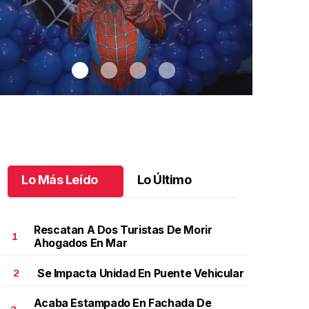
Lo Más Leído
Lo Último
Rescatan A Dos Turistas De Morir
1
Ahogados En Mar
Se Impacta Unidad En Puente Vehicular
2
antiago cumplió 3 años
.
Santiago cumplió 3 años
Un día espec
Aniela Mar
ctubre 03 l
Acaba Estampado En Fachada De
Octubre 02 