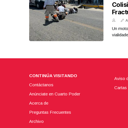
Colis
Fract
A
Un motoc
vialidad
CONTINÚA VISITANDO
Aviso 
Contáctanos
Cartas 
Anúnciate en Cuarto Poder
Acerca de
Preguntas Frecuentes
Archivo