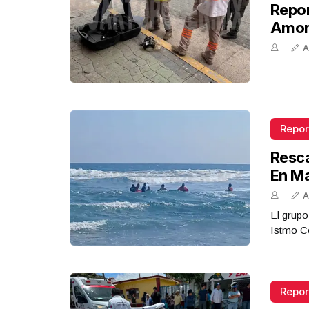
Repor
Amon
A
Repor
Resca
En M
A
El grupo
Istmo Co
Repor