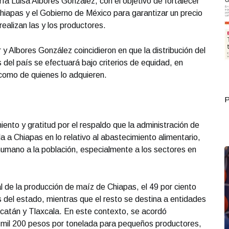
ía Luisa Albores González, con el objetivo de fortalecer
Chiapas y el Gobierno de México para garantizar un precio
realizan las y los productores.
y Albores González coincidieron en que la distribución del
del país se efectuará bajo criterios de equidad, en
 como de quienes lo adquieren.
Portada Septiembre 30
P
ento y gratitud por el respaldo que la administración de
 a Chiapas en lo relativo al abastecimiento alimentario,
 humano a la población, especialmente a los sectores en
l de la producción de maíz de Chiapas, el 49 por ciento
s del estado, mientras que el resto se destina a entidades
atán y Tlaxcala. En este contexto, se acordó
7 mil 200 pesos por tonelada para pequeños productores,