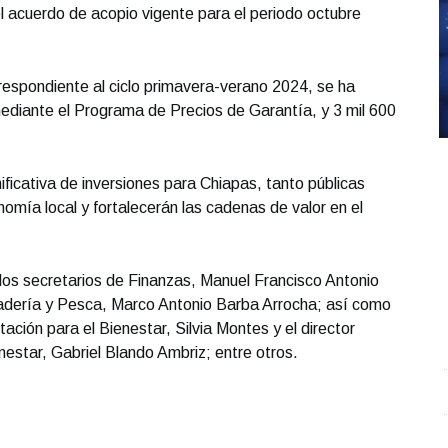
l acuerdo de acopio vigente para el periodo octubre
respondiente al ciclo primavera-verano 2024, se ha
mediante el Programa de Precios de Garantía, y 3 mil 600
ificativa de inversiones para Chiapas, tanto públicas
omía local y fortalecerán las cadenas de valor en el
los secretarios de Finanzas, Manuel Francisco Antonio
nadería y Pesca, Marco Antonio Barba Arrocha; así como
ación para el Bienestar, Silvia Montes y el director
nestar, Gabriel Blando Ambriz; entre otros.
Entrevista con Ciro Castillo; en el estudio Carlos
S
Robledo - Cirujano Plástico
.
Entrevista con Ciro
O
Castillo; en el estudio Carlos Robledo - Cirujano