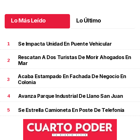
Octubre 04 l
Lo Más Leído
Lo Último
Se Impacta Unidad En Puente Vehicular
1
Rescatan A Dos Turistas De Morir Ahogados En
2
Mar
Acaba Estampado En Fachada De Negocio En
3
Colonia
Avanza Parque Industrial De Llano San Juan
4
Se Estrella Camioneta En Poste De Telefonía
5