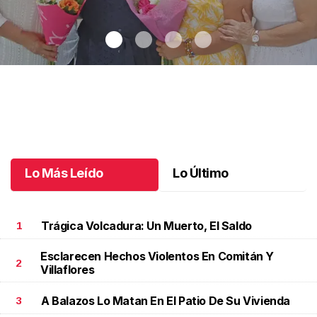
Una emotiva jubilación en educación especial
.
Una emotiva
jubilación en educación especial
Octubre 04 l
Lo Más Leído
Lo Último
Trágica Volcadura: Un Muerto, El Saldo
1
Esclarecen Hechos Violentos En Comitán Y
2
Villaflores
A Balazos Lo Matan En El Patio De Su Vivienda
3