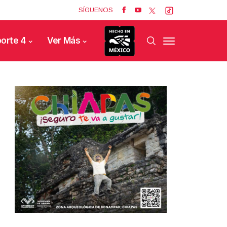
SÍGUENOS
orte 4
Ver Más