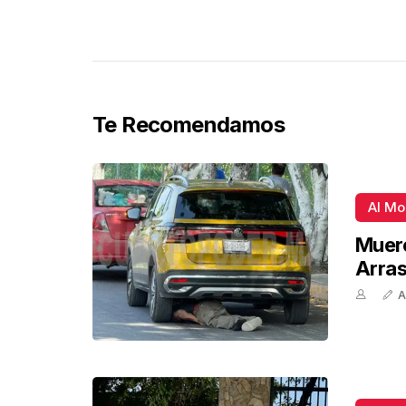
Te Recomendamos
Al M
Muere
Arra
A