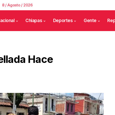
8 / Agosto / 2026
acional
Chiapas
Deportes
Gente
Rep
ellada Hace