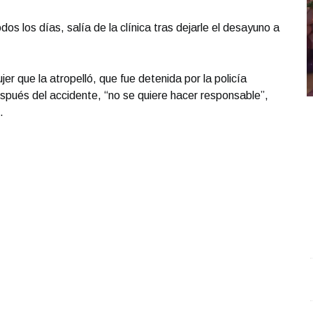
s los días, salía de la clínica tras dejarle el desayuno a
r que la atropelló, que fue detenida por la policía
spués del accidente, “no se quiere hacer responsable”,
.
Entrevista con Ciro Castillo; en el estudio Carlos
U
Morales Vázquez
.
Entrevista con Ciro Castillo; en el
J
estudio Carlos Morales Vázquez