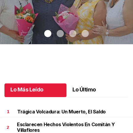
Una emotiva jubilación en educación especial
.
Una emotiva
jubilación en educación especial
Octubre 04 l
Lo Más Leído
Lo Último
Trágica Volcadura: Un Muerto, El Saldo
1
Esclarecen Hechos Violentos En Comitán Y
2
Villaflores