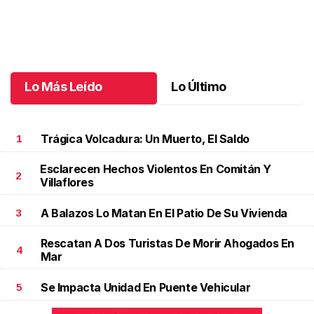
Montse y Salvador unieron sus vidas
.
Montse y Salvador unieron
sus vidas
Octubre 09 l
Lo Más Leído
Lo Último
Trágica Volcadura: Un Muerto, El Saldo
1
Esclarecen Hechos Violentos En Comitán Y
2
Villaflores
A Balazos Lo Matan En El Patio De Su Vivienda
3
Rescatan A Dos Turistas De Morir Ahogados En
4
Mar
Se Impacta Unidad En Puente Vehicular
5