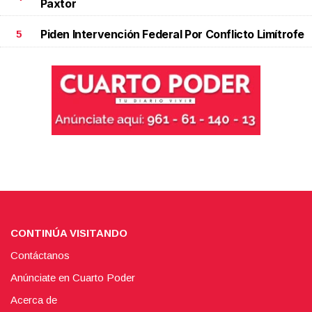
Paxtor
Piden Intervención Federal Por Conflicto Limítrofe
5
CONTINÚA VISITANDO
Contáctanos
Anúnciate en Cuarto Poder
Acerca de