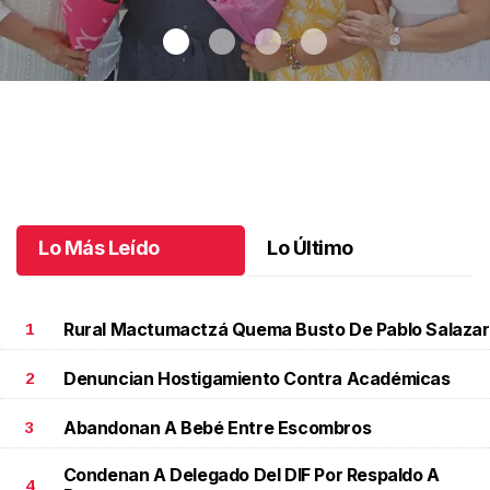
Una emotiva jubilación en educación especial
.
Una emotiva
jubilación en educación especial
Octubre 04 l
Lo Más Leído
Lo Último
Rural Mactumactzá Quema Busto De Pablo Salazar
1
Denuncian Hostigamiento Contra Académicas
2
Abandonan A Bebé Entre Escombros
3
Condenan A Delegado Del DIF Por Respaldo A
4