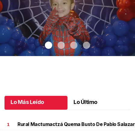
Santiago cumplió 3 años
.
Santiago cumplió 3 años
Octubre 03 l
Lo Más Leído
Lo Último
Rural Mactumactzá Quema Busto De Pablo Salazar
1