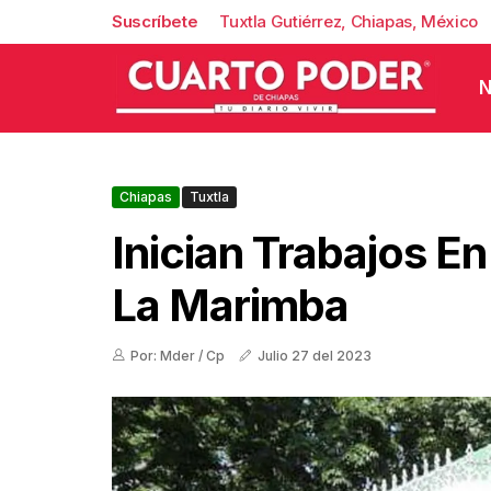
Suscríbete
Tuxtla Gutiérrez, Chiapas, México
N
Chiapas
Tuxtla
Inician Trabajos En
La Marimba
Por: Mder / Cp
Julio 27 del 2023