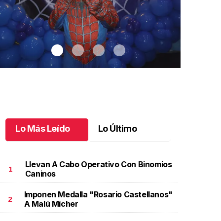
Lo Más Leído
Lo Último
Llevan A Cabo Operativo Con Binomios
1
Caninos
Imponen Medalla "Rosario Castellanos"
antiago cumplió 3 años
.
Santiago cumplió 3 años
Un día espec
2
A Malú Mícher
Aniela Mar
ctubre 03 l
Octubre 02 