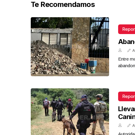
Te Recomendamos
Repor
Aban
A
Entre mo
abandona
Repor
Lleva
Cani
A
Autorida