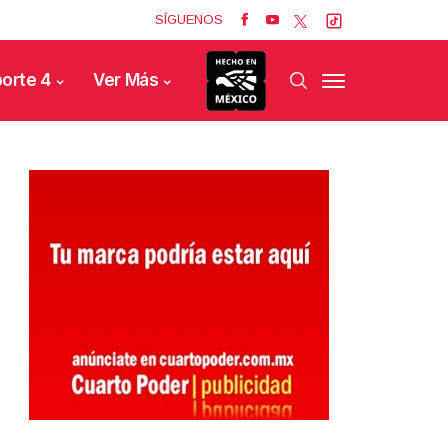
SÍGUENOS
orte 4
Ver Más