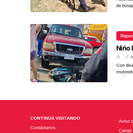
de búsq
Repor
Niño 
A
Con dive
motoneta
CONTINÚA VISITANDO
Aviso 
Contáctanos
Cartas 