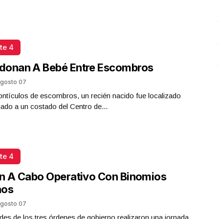
te 4
donan A Bebé Entre Escombros
gosto 07
ntículos de escombros, un recién nacido fue localizado
do a un costado del Centro de...
te 4
n A Cabo Operativo Con Binomios
nos
gosto 07
des de los tres órdenes de gobierno realizaron una jornada