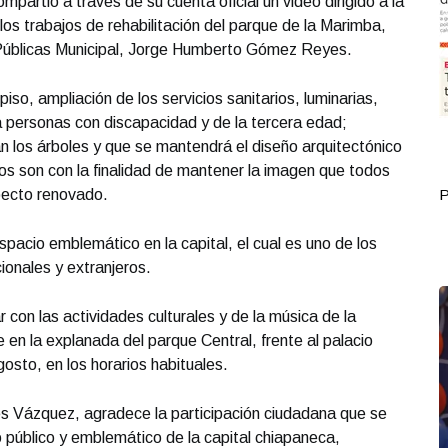
partió a través de su cuenta oficial un video dirigido a la
los trabajos de rehabilitación del parque de la Marimba,
 Públicas Municipal, Jorge Humberto Gómez Reyes.
iso, ampliación de los servicios sanitarios, luminarias,
personas con discapacidad y de la tercera edad;
n los árboles y que se mantendrá el diseño arquitectónico
bajos son con la finalidad de mantener la imagen que todos
pecto renovado.
Portada Septiembre 30
P
spacio emblemático en la capital, el cual es uno de los
cionales y extranjeros.
con las actividades culturales y de la música de la
en la explanada del parque Central, frente al palacio
gosto, en los horarios habituales.
es Vázquez, agradece la participación ciudadana que se
 público y emblemático de la capital chiapaneca,