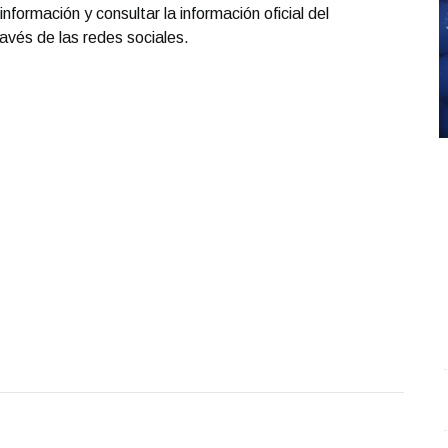
información y consultar la información oficial del
avés de las redes sociales.
REPORTE4 | 03 10 2025 con Rodolfo Flores
.
S
REPORTE4 | 03 10 2025 con Rodolfo Flores
O
Octubre 03 l 4 Visitas