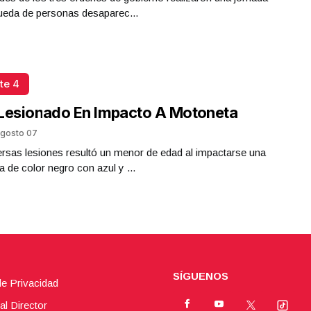
ueda de personas desaparec...
te 4
Lesionado En Impacto A Motoneta
gosto 07
rsas lesiones resultó un menor de edad al impactarse una
 de color negro con azul y ...
SÍGUENOS
de Privacidad
al Director