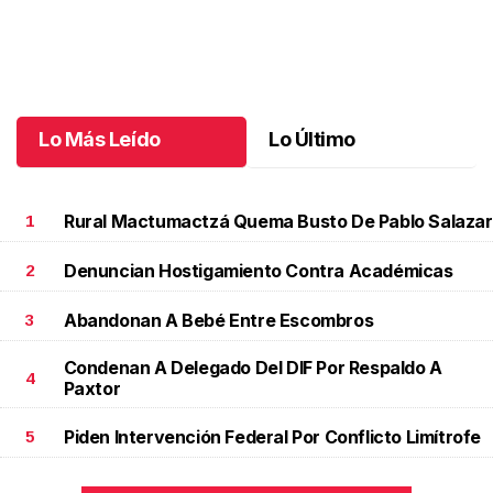
Elio Henríquez: de El Salvador a las paginas de Chiapas
.
Elio
Henríquez: de El Salvador a las paginas de Chiapas
Junio 09 l 2 Visitas
Lo Más Leído
Lo Último
Rural Mactumactzá Quema Busto De Pablo Salazar
1
Denuncian Hostigamiento Contra Académicas
2
Abandonan A Bebé Entre Escombros
3
Condenan A Delegado Del DIF Por Respaldo A
4
Paxtor
Piden Intervención Federal Por Conflicto Limítrofe
5