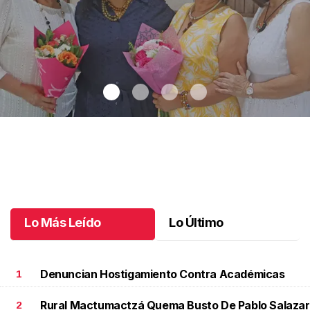
Una emotiva jubilación en educación especial
.
Una emotiva
jubilación en educación especial
Octubre 04 l
Lo Más Leído
Lo Último
Denuncian Hostigamiento Contra Académicas
1
Rural Mactumactzá Quema Busto De Pablo Salazar
2