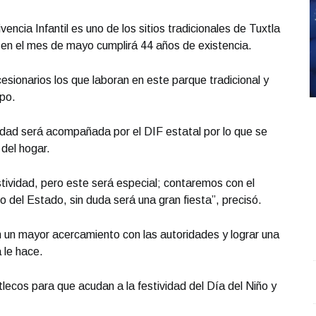
ncia Infantil es uno de los sitios tradicionales de Tuxtla
e en el mes de mayo cumplirá 44 años de existencia.
esionarios los que laboran en este parque tradicional y
po.
idad será acompañada por el DIF estatal por lo que se
 del hogar.
tividad, pero este será especial; contaremos con el
del Estado, sin duda será una gran fiesta”, precisó.
un mayor acercamiento con las autoridades y lograr una
 le hace.
Entrevista con Ciro Castillo; en el estudio Carlos
S
xtlecos para que acudan a la festividad del Día del Niño y
Robledo - Cirujano Plástico
.
Entrevista con Ciro
O
Castillo; en el estudio Carlos Robledo - Cirujano