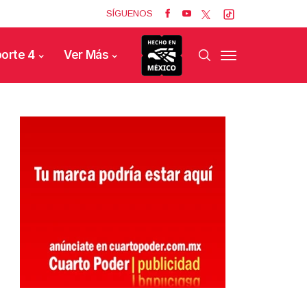
SÍGUENOS
orte 4
Ver Más