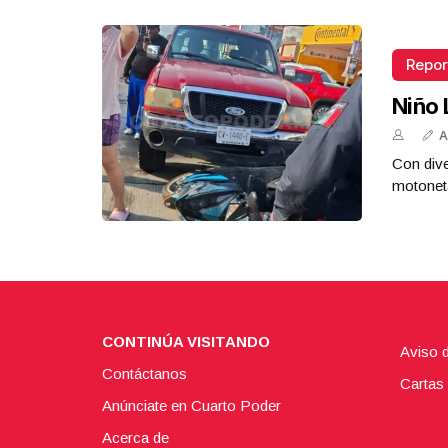
Repor
Niño 
A
Con dive
motoneta
CONTINÚA VISITANDO
Aviso 
Contáctanos
Cartas 
Anúnciate en Cuarto Poder
Acerca de