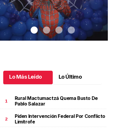
Lo Más Leído
Lo Último
Rural Mactumactzá Quema Busto De
1
Pablo Salazar
Piden Intervención Federal Por Conflicto
antiago cumplió 3 años
.
Santiago cumplió 3 años
Un día espec
2
Limítrofe
Aniela Mar
ctubre 03 l
Octubre 02 