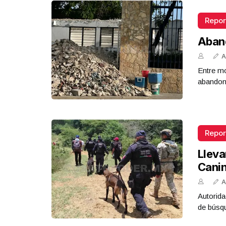
Repor
Aban
A
Entre mo
abandona
Repor
Lleva
Cani
A
Autorida
de búsq