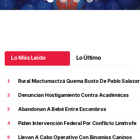
Santiago cumplió 3 años
.
Santiago cumplió 3 años
Octubre 03 l
Lo Más Leído
Lo Último
Rural Mactumactzá Quema Busto De Pablo Salazar
1
Denuncian Hostigamiento Contra Académicas
2
Abandonan A Bebé Entre Escombros
3
Piden Intervención Federal Por Conflicto Limítrofe
4
Llevan A Cabo Operativo Con Binomios Caninos
5