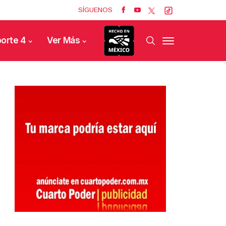
SÍGUENOS
orte 4
Ver Más