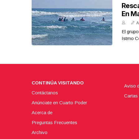
Resca
En M
A
El grupo
Istmo Co
CONTINÚA VISITANDO
Aviso 
Contáctanos
Cartas 
Anúnciate en Cuarto Poder
Acerca de
Preguntas Frecuentes
Archivo