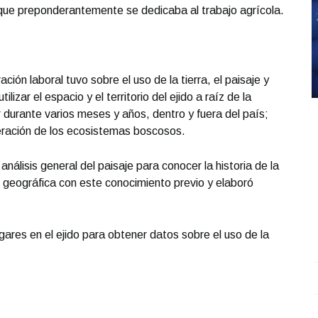
 que preponderantemente se dedicaba al trabajo agrícola.
ción laboral tuvo sobre el uso de la tierra, el paisaje y
izar el espacio y el territorio del ejido a raíz de la
 durante varios meses y años, dentro y fuera del país;
eración de los ecosistemas boscosos.
 análisis general del paisaje para conocer la historia de la
 geográfica con este conocimiento previo y elaboró
ares en el ejido para obtener datos sobre el uso de la
Entrevista con Ciro Castillo; en el estudio Carlos
S
Robledo - Cirujano Plástico
.
Entrevista con Ciro
O
Castillo; en el estudio Carlos Robledo - Cirujano