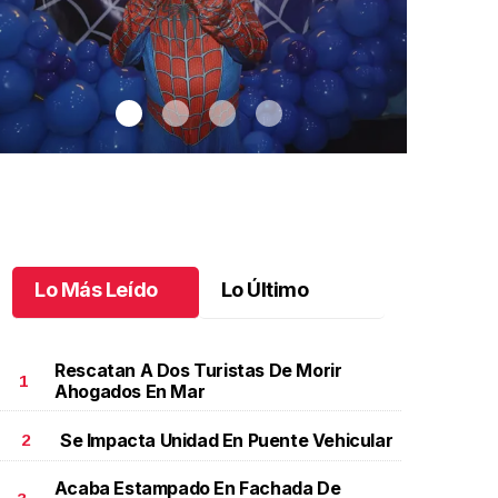
Lo Más Leído
Lo Último
Rescatan A Dos Turistas De Morir
1
Ahogados En Mar
Se Impacta Unidad En Puente Vehicular
2
antiago cumplió 3 años
.
Santiago cumplió 3 años
Un día espec
Aniela Mar
ctubre 03 l
Acaba Estampado En Fachada De
Octubre 02 