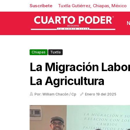
Suscríbete
Tuxtla Gutiérrez, Chiapas, México
N
Chiapas
Tuxtla
La Migración Labo
La Agricultura
Por: William Chacón / Cp
Enero 19 del 2025