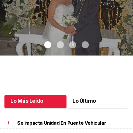
Maricarmen y Alejandro unieron sus vidas
.
Maricarmen y
Alejandro unieron sus vidas
Octubre 08 l
Lo Más Leído
Lo Último
Se Impacta Unidad En Puente Vehicular
1