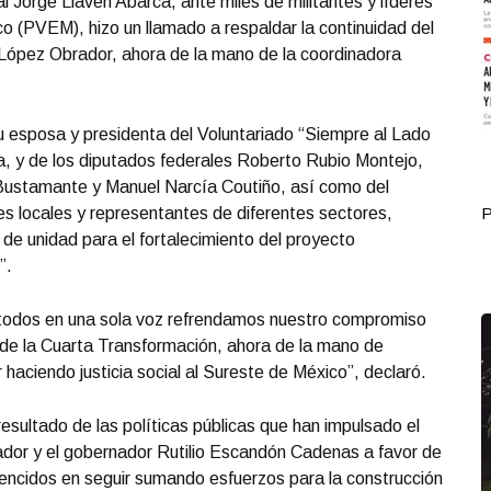
al Jorge Llaven Abarca, ante miles de militantes y líderes
o (PVEM), hizo un llamado a respaldar la continuidad del
López Obrador, ahora de la mano de la coordinadora
 esposa y presidenta del Voluntariado “Siempre al Lado
, y de los diputados federales Roberto Rubio Montejo,
 Bustamante y Manuel Narcía Coutiño, así como del
s locales y representantes de diferentes sectores,
Portada Octubre 05
P
de unidad para el fortalecimiento del proyecto
”.
 todos en una sola voz refrendamos nuestro compromiso
 de la Cuarta Transformación, ahora de la mano de
haciendo justicia social al Sureste de México”, declaró.
esultado de las políticas públicas que han impulsado el
dor y el gobernador Rutilio Escandón Cadenas a favor de
ncidos en seguir sumando esfuerzos para la construcción