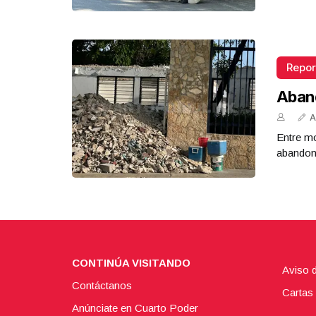
Repor
Aban
A
Entre mo
abandona
CONTINÚA VISITANDO
Aviso 
Contáctanos
Cartas 
Anúnciate en Cuarto Poder