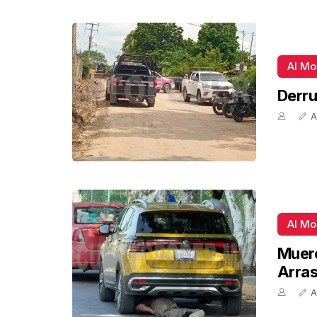
Al M
Derru
A
Al M
Muere
Arra
A