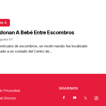
te 4
donan A Bebé Entre Escombros
gosto 07
ntículos de escombros, un recién nacido fue localizado
do a un costado del Centro de...
SÍGUENOS
de Privacidad
al Director