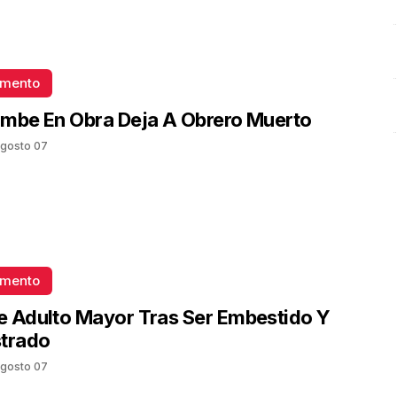
Octubre 2025 | Presidenta Claudia Sheinbaum
Octubre 08 l 9 Visitas
omento
mbe En Obra Deja A Obrero Muerto
gosto 07
omento
 Adulto Mayor Tras Ser Embestido Y
strado
gosto 07