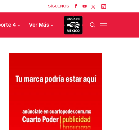
SÍGUENOS
orte 4
Ver Más