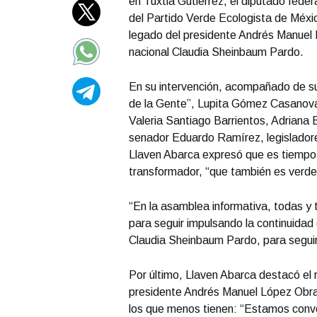
en Tuxtla Gutiérrez, el diputado feder
del Partido Verde Ecologista de Méxic
legado del presidente Andrés Manuel 
nacional Claudia Sheinbaum Pardo.
En su intervención, acompañado de su
de la Gente”, Lupita Gómez Casanova
Valeria Santiago Barrientos, Adriana
senador Eduardo Ramírez, legisladore
Llaven Abarca expresó que es tiempo 
transformador, “que también es verde
“En la asamblea informativa, todas y
para seguir impulsando la continuidad
Claudia Sheinbaum Pardo, para seguir 
Por último, Llaven Abarca destacó el r
presidente Andrés Manuel López Obra
los que menos tienen: “Estamos conve