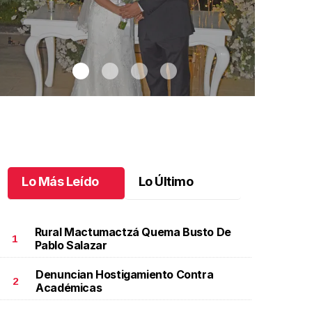
Lo Más Leído
Lo Último
Rural Mactumactzá Quema Busto De
1
Pablo Salazar
Denuncian Hostigamiento Contra
aricarmen y Alejandro unieron sus vidas
.
Maricarmen
Autos clásic
2
Académicas
 Alejandro unieron sus vidas
clásicos in
ctubre 08 l
Octubre 07 