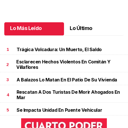
Maki celebró sus 10 años con temática coquette
.
Maki celebró
sus 10 años con temática coquette
Octubre 18 l
Lo Más Leído
Lo Último
Trágica Volcadura: Un Muerto, El Saldo
1
Esclarecen Hechos Violentos En Comitán Y
2
Villaflores
A Balazos Lo Matan En El Patio De Su Vivienda
3
Rescatan A Dos Turistas De Morir Ahogados En
4
Mar
Se Impacta Unidad En Puente Vehicular
5