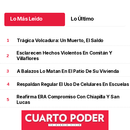
Octubre 07 l
Lo Más Leído
Lo Último
Trágica Volcadura: Un Muerto, El Saldo
1
Esclarecen Hechos Violentos En Comitán Y
2
Villaflores
A Balazos Lo Matan En El Patio De Su Vivienda
3
Respaldan Regular El Uso De Celulares En Escuelas
4
Reafirma ERA Compromiso Con Chiapilla Y San
5
Lucas