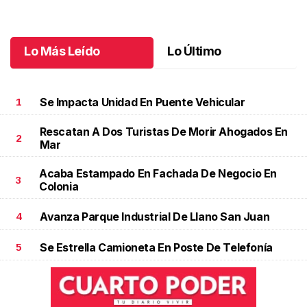
3.ª Carrera Lucha Contra el Cáncer de Mama
Octubre 06 l
Lo Más Leído
Lo Último
Se Impacta Unidad En Puente Vehicular
1
Rescatan A Dos Turistas De Morir Ahogados En
2
Mar
Acaba Estampado En Fachada De Negocio En
3
Colonia
Avanza Parque Industrial De Llano San Juan
4
Se Estrella Camioneta En Poste De Telefonía
5