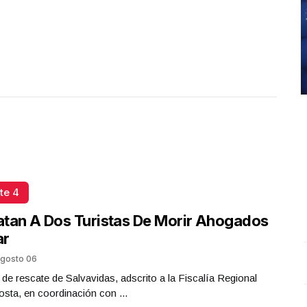
te 4
tan A Dos Turistas De Morir Ahogados
ar
gosto 06
REPORTE4 | 03 10 2025 con Rodolfo Flores
.
S
 de rescate de Salvavidas, adscrito a la Fiscalía Regional
REPORTE4 | 03 10 2025 con Rodolfo Flores
O
sta, en coordinación con ...
Octubre 03 l 6 Visitas