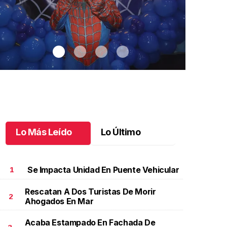
Lo Más Leído
Lo Último
Se Impacta Unidad En Puente Vehicular
1
Rescatan A Dos Turistas De Morir
2
Ahogados En Mar
antiago cumplió 3 años
.
Santiago cumplió 3 años
Un día espec
Aniela Mar
ctubre 03 l
Acaba Estampado En Fachada De
Octubre 02 