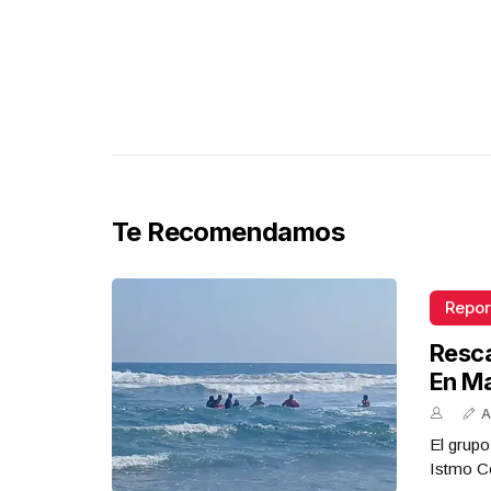
Te Recomendamos
Repor
Resca
En M
A
El grupo
Istmo Co