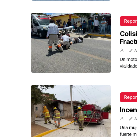
Repor
Colis
Fract
A
Un motoc
vialidad
Repor
Incen
A
Una muje
fuerte m