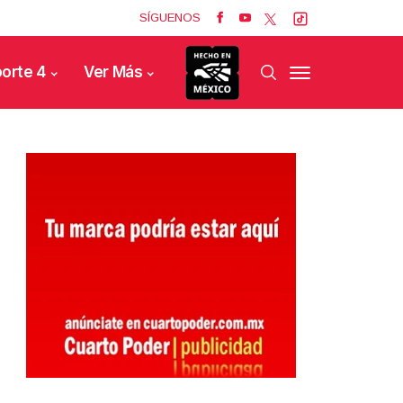
SÍGUENOS
orte 4
Ver Más