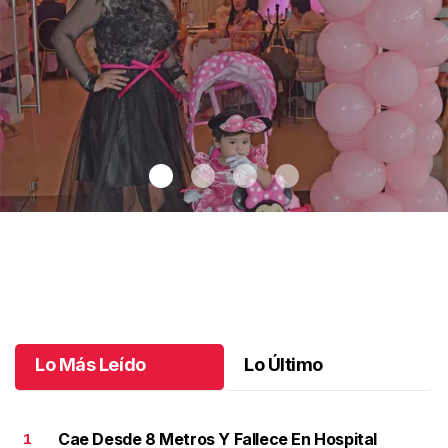
Un día especial para Aniela María
.
Un día especial para Aniela
María
Octubre 02 l
Lo Más Leído
Lo Último
Cae Desde 8 Metros Y Fallece En Hospital
1