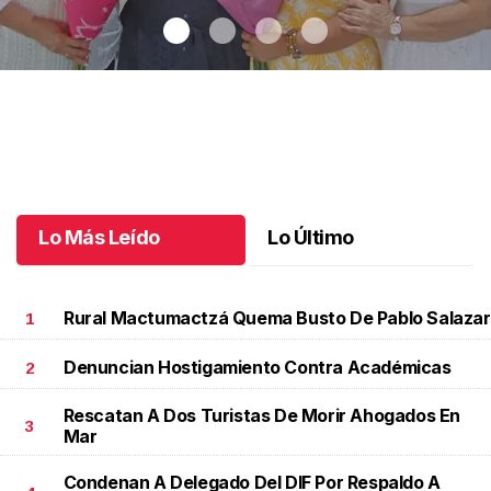
Una emotiva jubilación en educación especial
.
Una emotiva
jubilación en educación especial
Octubre 04 l
Lo Más Leído
Lo Último
Rural Mactumactzá Quema Busto De Pablo Salazar
1
Denuncian Hostigamiento Contra Académicas
2
Rescatan A Dos Turistas De Morir Ahogados En
3
Mar
Condenan A Delegado Del DIF Por Respaldo A