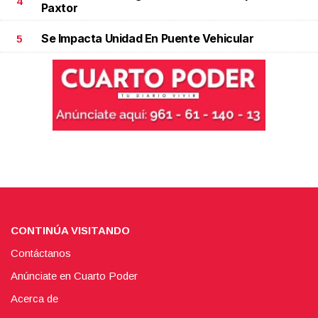
4
Paxtor
Se Impacta Unidad En Puente Vehicular
5
CONTINÚA VISITANDO
Contáctanos
Anúnciate en Cuarto Poder
Acerca de