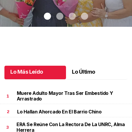
Una emotiva jubilación en educación especial
.
Una emotiva
jubilación en educación especial
Octubre 04 l
Lo Más Leído
Lo Último
Muere Adulto Mayor Tras Ser Embestido Y
1
Arrastrado
Lo Hallan Ahorcado En El Barrio Chino
2
ERA Se Reúne Con La Rectora De La UNRC, Alma
3
Herrera