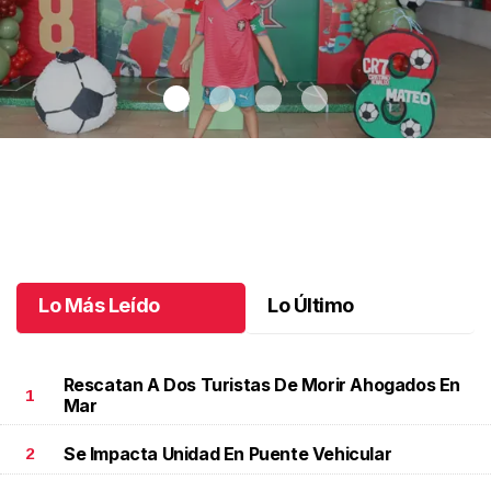
Mateo anota un gran cumpleaños
.
Mateo anota un gran
cumpleaños
Junio 12 l
Lo Más Leído
Lo Último
Rescatan A Dos Turistas De Morir Ahogados En
1
Mar
Se Impacta Unidad En Puente Vehicular
2