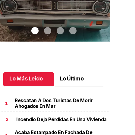
Lo Más Leído
Lo Último
Rescatan A Dos Turistas De Morir
1
Ahogados En Mar
Incendio Deja Pérdidas En Una Vivienda
2
utos clásicos invaden Tuxtla Gutiérrez
.
Autos
Bautizo y pr
lásicos invaden Tuxtla Gutiérrez
de Patricio
Acaba Estampado En Fachada De
ctubre 07 l
Octubre 07 