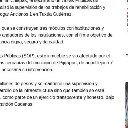
an en Chiapas, el secretario de Obras Públicas de
izó la supervisión de los trabajos de rehabilitación y
ogar Ancianos 1 en Tuxtla Gutiérrez.
ló que se construyen tres módulos con habitaciones y
s andadores de las instalaciones, con el firme objetivo de
ancia digna, segura y de calidad.
Portada Octubre 03
P
s Públicas (SOP), este inmueble se vio afectado por el
s cercanías del municipio de Pijijiapan, de aquel lejano 7
 necesaria su intervención.
illones de pesos y se mantiene una supervisión y
arrollo de la infraestructura sino que también se está
 como parte de un ejercicio transparente y honesto, bajo
Escandón Cadenas.