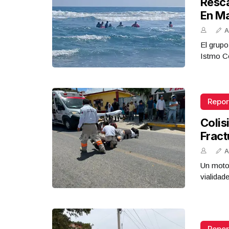
Resca
En M
A
El grupo
Istmo Co
Repor
Colis
Fract
A
Un motoc
vialidad
Repor