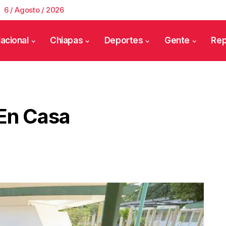
6 / Agosto / 2026
acional
Chiapas
Deportes
Gente
Rep
En Casa