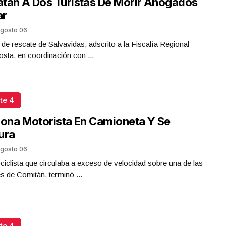
tan A Dos Turistas De Morir Ahogados
Presidenta Claudia Sheinbaum
ar
Octubre 06 l 21 Visitas
gosto 06
 de rescate de Salvavidas, adscrito a la Fiscalía Regional
sta, en coordinación con ...
te 4
iona Motorista En Camioneta Y Se
ura
gosto 06
iclista que circulaba a exceso de velocidad sobre una de las
es de Comitán, terminó ...
te 4