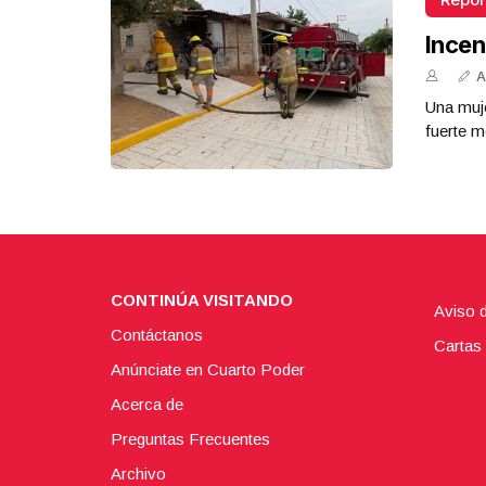
Incen
A
Una muje
fuerte m
CONTINÚA VISITANDO
Aviso 
Contáctanos
Cartas 
Anúnciate en Cuarto Poder
Acerca de
Preguntas Frecuentes
Archivo