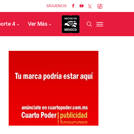
SÍGUENOS
orte 4
Ver Más