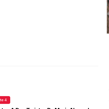
Conferencia de prensa matutina. Lunes 06 de Octubre
A
te 4
2025 | Presidenta Claudia Sheinbaum
.
Conferencia de
c
prensa matutina. Lunes 06 de Octubre 2025 |
O