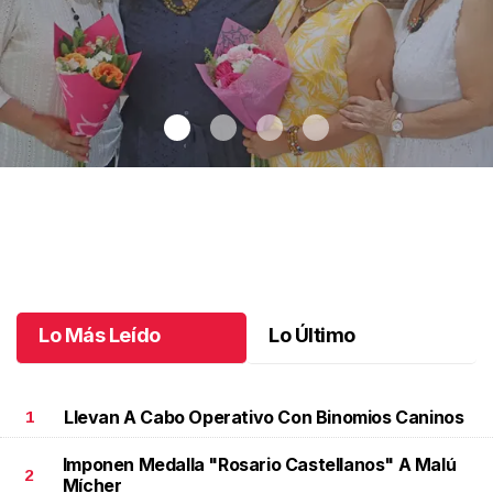
Una emotiva jubilación en educación especial
.
Una emotiva
jubilación en educación especial
Octubre 04 l
Lo Más Leído
Lo Último
Llevan A Cabo Operativo Con Binomios Caninos
1
Imponen Medalla "Rosario Castellanos" A Malú
2
Mícher