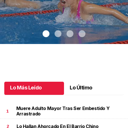
Los nuevos talentos saltan a la alberca
.
Los nuevos talentos
saltan a la alberca
Junio 08 l
Lo Más Leído
Lo Último
Muere Adulto Mayor Tras Ser Embestido Y
1
Arrastrado
Lo Hallan Ahorcado En El Barrio Chino
2