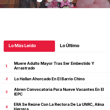
Un día especial para Aniela María
.
Un día especial para Aniela
María
Octubre 02 l
Lo Más Leído
Lo Último
Muere Adulto Mayor Tras Ser Embestido Y
1
Arrastrado
Lo Hallan Ahorcado En El Barrio Chino
2
Abren Convocatoria Para Nueve Vacantes En El
3
IEPC
ERA Se Reúne Con La Rectora De La UNRC, Alma
4
Herrera