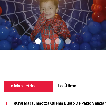
Santiago cumplió 3 años
.
Santiago cumplió 3 años
Octubre 03 l
Lo Más Leído
Lo Último
Rural Mactumactzá Quema Busto De Pablo Salazar
1