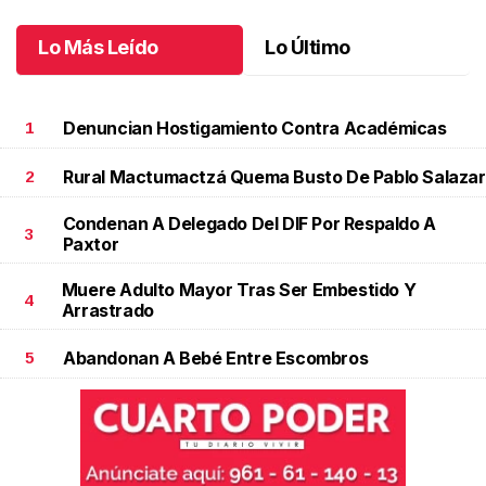
Junio 20 l
Lo Más Leído
Lo Último
Denuncian Hostigamiento Contra Académicas
1
Rural Mactumactzá Quema Busto De Pablo Salazar
2
Condenan A Delegado Del DIF Por Respaldo A
3
Paxtor
Muere Adulto Mayor Tras Ser Embestido Y
4
Arrastrado
Abandonan A Bebé Entre Escombros
5