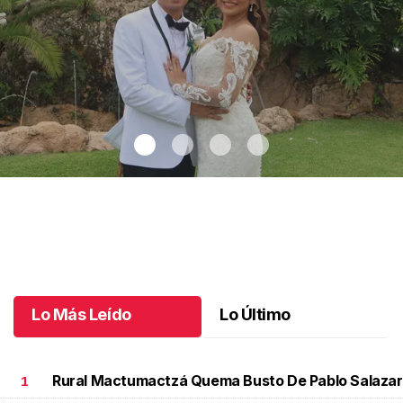
Montse y Salvador unieron sus vidas
.
Montse y Salvador unieron
sus vidas
Octubre 09 l
Lo Más Leído
Lo Último
Rural Mactumactzá Quema Busto De Pablo Salazar
1