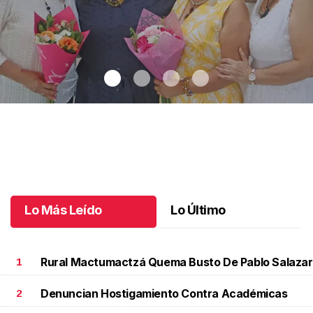
Una emotiva jubilación en educación especial
.
Una emotiva
jubilación en educación especial
Octubre 04 l
Lo Más Leído
Lo Último
Rural Mactumactzá Quema Busto De Pablo Salazar
1
Denuncian Hostigamiento Contra Académicas
2