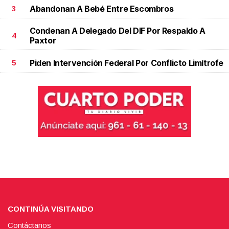
Abandonan A Bebé Entre Escombros
3
Condenan A Delegado Del DIF Por Respaldo A
4
Paxtor
Piden Intervención Federal Por Conflicto Limítrofe
5
CONTINÚA VISITANDO
Contáctanos