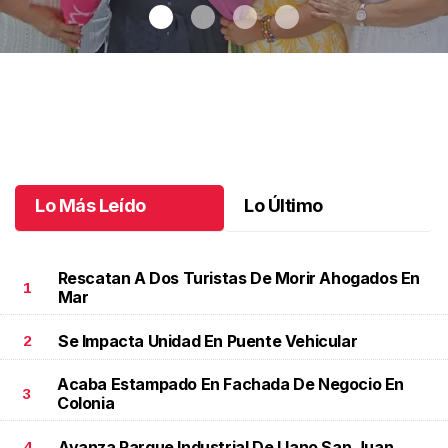
Una emotiva jubilación en educación especial
.
Una emotiva
jubilación en educación especial
Octubre 04 l
Lo Más Leído
Lo Último
Rescatan A Dos Turistas De Morir Ahogados En
1
Mar
Se Impacta Unidad En Puente Vehicular
2
Acaba Estampado En Fachada De Negocio En
3
Colonia
Avanza Parque Industrial De Llano San Juan
4