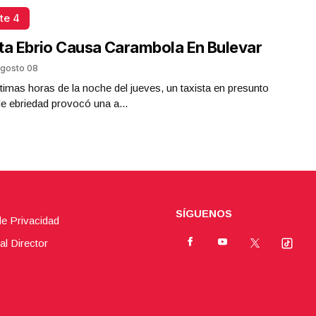
te 4
ta Ebrio Causa Carambola En Bulevar
gosto 08
ltimas horas de la noche del jueves, un taxista en presunto
e ebriedad provocó una a...
SÍGUENOS
de Privacidad
al Director