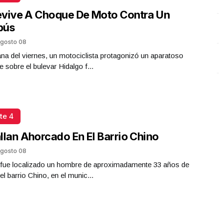
Presidenta Claudia Sheinbaum
evive A Choque De Moto Contra Un
Diciembre 30 l 12 Visitas
bús
gosto 08
a del viernes, un motociclista protagonizó un aparatoso
e sobre el bulevar Hidalgo f...
te 4
llan Ahorcado En El Barrio Chino
gosto 08
a fue localizado un hombre de aproximadamente 33 años de
el barrio Chino, en el munic...