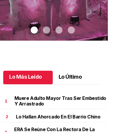
Lo Más Leído
Lo Último
Muere Adulto Mayor Tras Ser Embestido
1
Y Arrastrado
Lo Hallan Ahorcado En El Barrio Chino
2
vila materializa sueños rosas
.
Evila materializa
Lo mejor del
ueños rosas
mejor del 2
ERA Se Reúne Con La Rectora De La
nero 02 l
Diciembre 3