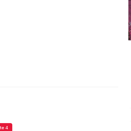
Conferencia de prensa matutina. Martes 30 de Diciembre
E
2025 | Presidenta Claudia Sheinbaum
.
Conferencia de
s
te 4
prensa matutina. Martes 30 de Diciembre 2025 |
E