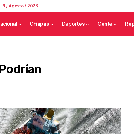
8 / Agosto / 2026
acional
Chiapas
Deportes
Gente
Rep
Podrían