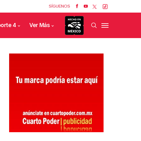
SÍGUENOS
orte 4
Ver Más