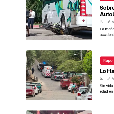
Sobr
Auto
A
La mañan
accident
Repor
Lo Ha
A
Sin vid
edad en 