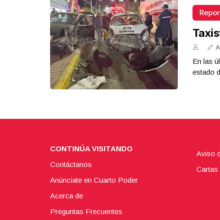
Repor
Taxis
A
En las ú
estado d
CONTINÚA VISITANDO
Aviso 
Contáctanos
Cartas 
Anúnciate en Cuarto Poder
Acerca de
Preguntas Frecuentes