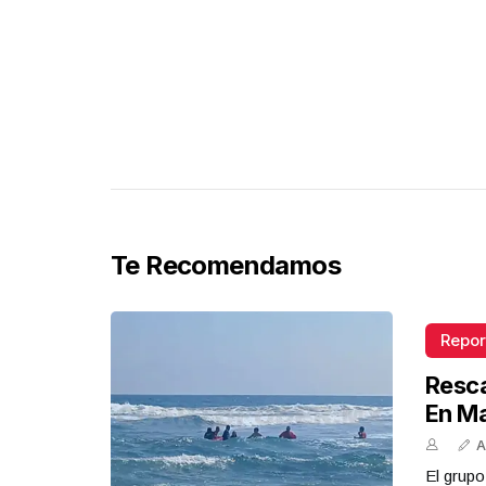
Te Recomendamos
Repor
Resca
En M
A
El grupo