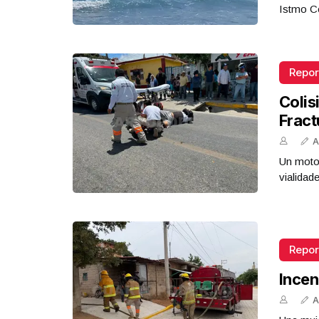
Istmo Co
Repor
Colis
Fract
A
Un motoc
vialidad
Repor
Incen
A