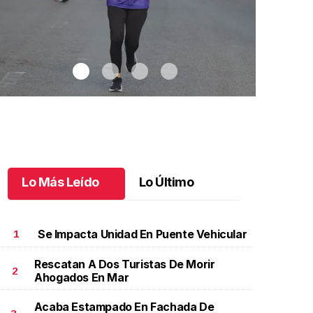
Lo Más Leído
Lo Último
Se Impacta Unidad En Puente Vehicular
1
Rescatan A Dos Turistas De Morir
2
Ahogados En Mar
elebran 3.ª Carrera Lucha Contra el Cáncer de Mama
.
Jaguares FC 
elebran 3.ª Carrera Lucha Contra el Cáncer de
suma su ter
Acaba Estampado En Fachada De
Mama
Octubre 06 