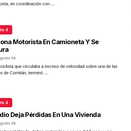
sta, en coordinación con ...
Presidenta Claudia Sheinbaum
O
Octubre 06 l 21 Visitas
te 4
iona Motorista En Camioneta Y Se
ura
gosto 06
iclista que circulaba a exceso de velocidad sobre una de las
es de Comitán, terminó ...
te 4
dio Deja Pérdidas En Una Vivienda
gosto 06