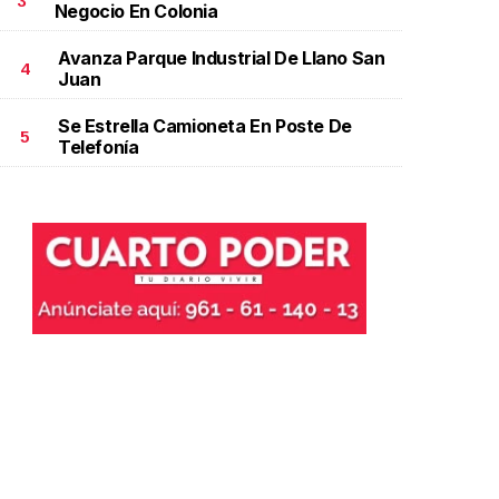
3
Negocio En Colonia
ctubre 06 l
Avanza Parque Industrial De Llano San
4
Juan
Se Estrella Camioneta En Poste De
5
Telefonía