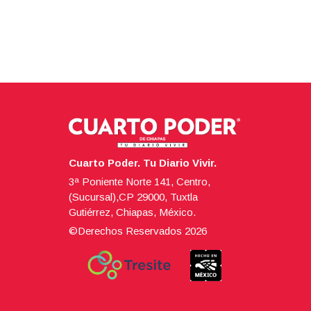
Cuarto Poder. Tu Diario Vivir.
3ª Poniente Norte 141, Centro,
(Sucursal),CP 29000, Tuxtla
Gutiérrez, Chiapas, México.
©Derechos Reservados
2026