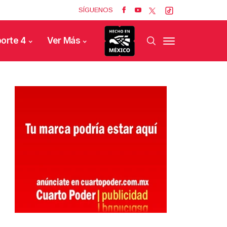
SÍGUENOS
orte 4
Ver Más