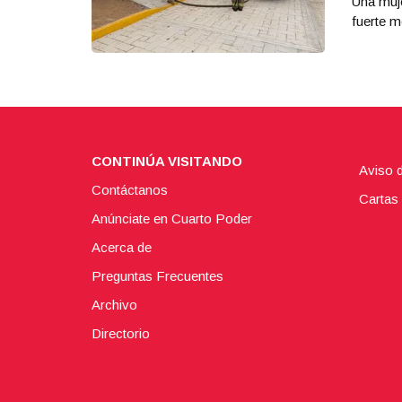
Una muje
fuerte m
CONTINÚA VISITANDO
Aviso 
Contáctanos
Cartas 
Anúnciate en Cuarto Poder
Acerca de
Preguntas Frecuentes
Archivo
Directorio