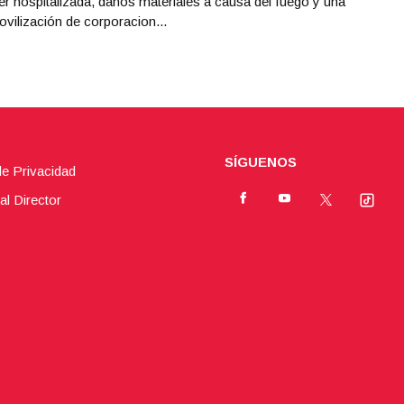
r hospitalizada, daños materiales a causa del fuego y una
ovilización de corporacion...
SÍGUENOS
de Privacidad
al Director