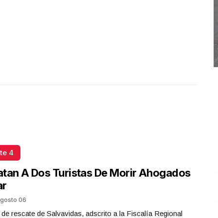
te 4
tan A Dos Turistas De Morir Ahogados
ar
Conferencia de prensa matutina. Lunes 06 de Octubre
C
gosto 06
2025 | Presidenta Claudia Sheinbaum
.
Conferencia de
C
 de rescate de Salvavidas, adscrito a la Fiscalía Regional
prensa matutina. Lunes 06 de Octubre 2025 |