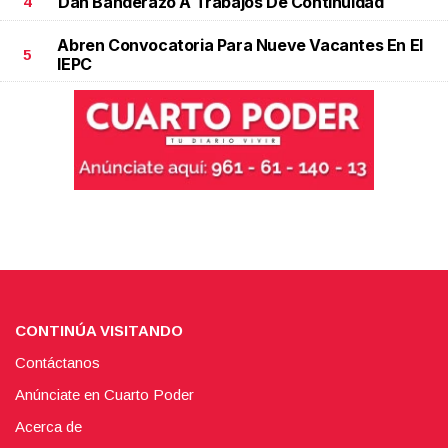
Dan Banderazo A Trabajos De Continuidad
4
Abren Convocatoria Para Nueve Vacantes En El
5
IEPC
CONTINÚA VISITANDO
Contáctanos
Anúnciate en Cuarto Poder
Acerca de