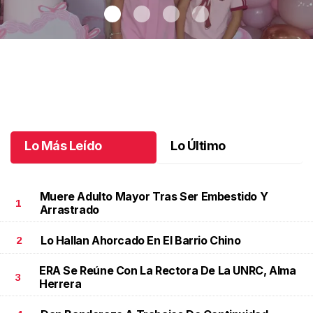
Maki celebró sus 10 años con temática coquette
.
Maki celebró
sus 10 años con temática coquette
Octubre 18 l
Lo Más Leído
Lo Último
Muere Adulto Mayor Tras Ser Embestido Y
1
Arrastrado
Lo Hallan Ahorcado En El Barrio Chino
2
ERA Se Reúne Con La Rectora De La UNRC, Alma
3
Herrera