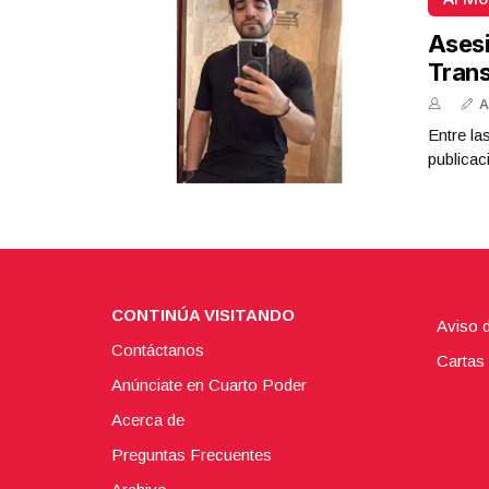
Asesi
Tran
A
Entre la
publicac
CONTINÚA VISITANDO
Aviso 
Contáctanos
Cartas 
Anúnciate en Cuarto Poder
Acerca de
Preguntas Frecuentes