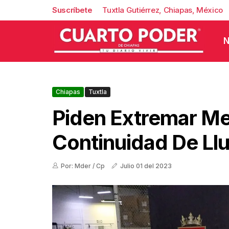
Suscríbete
Tuxtla Gutiérrez, Chiapas, México
N
Chiapas
Tuxtla
Piden Extremar M
Continuidad De Llu
Por: Mder / Cp
Julio 01 del 2023