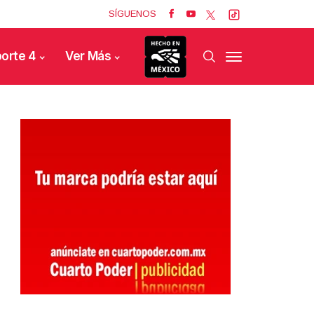
SÍGUENOS
orte 4
Ver Más