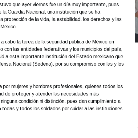
uvo que ayer viernes fue un día muy importante, pues
 la Guardia Nacional, una institución que se ha
a protección de la vida, la estabilidad, los derechos y las
 México.
 a cabo la tarea de la seguridad pública de México en
o con las entidades federativas y los municipios del país,
ció a esta importante institución del Estado mexicano que
fensa Nacional (Sedena), por su compromiso con las y los
 por mujeres y hombres profesionales, quienes todos los
tad de proteger y atender las necesidades más
ninguna condición ni distinción, pues dan cumplimiento a
a todas y todos los soldados por cuidar a las instituciones
REPORTE4 | 03 10 2025 con Rodolfo Flores
.
U
REPORTE4 | 03 10 2025 con Rodolfo Flores
e
Octubre 03 l 10 Visitas
O