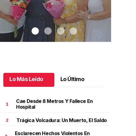
Lo Más Leído
Lo Último
Cae Desde 8 Metros Y Fallece En
1
Hospital
Trágica Volcadura: Un Muerto, El Saldo
2
na emotiva jubilación en educación especial
.
Una
Santiago cu
motiva jubilación en educación especial
Octubre 03 
Esclarecen Hechos Violentos En
ctubre 04 l