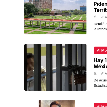
Piden
Terri
A
Detalló 
la Infor
Al M
Hay 1
Méxi
A
De acue
Estadíst
Al M