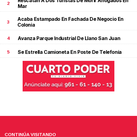
Rescatan A Dos Turistas De Morir Ahogados En
2
Mar
Acaba Estampado En Fachada De Negocio En
3
Colonia
Avanza Parque Industrial De Llano San Juan
4
Se Estrella Camioneta En Poste De Telefonía
5
CONTINÚA VISITANDO