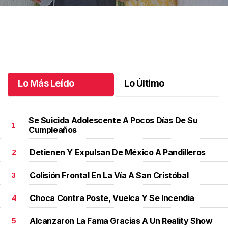
Una emotiva jubilación en educación especial
.
Una emotiva
jubilación en educación especial
Octubre 04 l
Lo Más Leído
Lo Último
Se Suicida Adolescente A Pocos Días De Su
1
Cumpleaños
Detienen Y Expulsan De México A Pandilleros
2
Colisión Frontal En La Vía A San Cristóbal
3
Choca Contra Poste, Vuelca Y Se Incendia
4
Alcanzaron La Fama Gracias A Un Reality Show
5