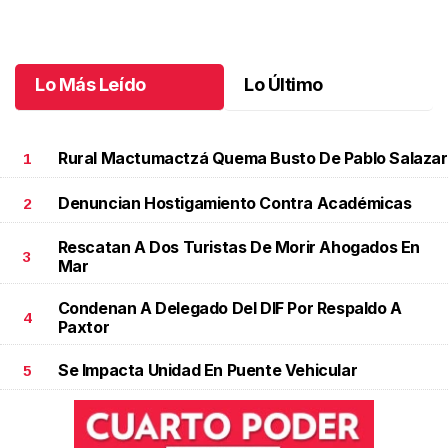
jubilación en educación especial
Octubre 04 l
Lo Más Leído
Lo Último
Rural Mactumactzá Quema Busto De Pablo Salazar
1
Denuncian Hostigamiento Contra Académicas
2
Rescatan A Dos Turistas De Morir Ahogados En
3
Mar
Condenan A Delegado Del DIF Por Respaldo A
4
Paxtor
Se Impacta Unidad En Puente Vehicular
5