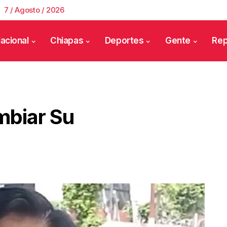
7 / Agosto / 2026
acional
Chiapas
Deportes
Gente
Rep
mbiar Su