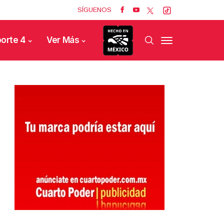
SÍGUENOS
orte 4
Ver Más