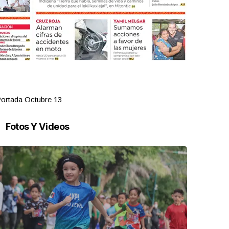
ortada Octubre 13
Portada Oct
Fotos Y Videos