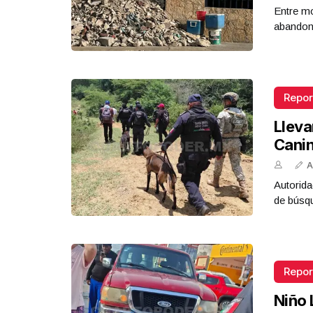
Entre mo
abandona
Repor
Lleva
Cani
A
Autorida
de búsq
Repor
Niño 