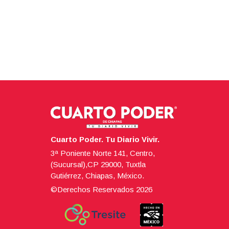
Cuarto Poder. Tu Diario Vivir.
3ª Poniente Norte 141, Centro,
(Sucursal),CP 29000, Tuxtla
Gutiérrez, Chiapas, México.
©Derechos Reservados
2026