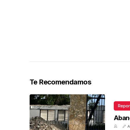
Te Recomendamos
Repor
Aban
A