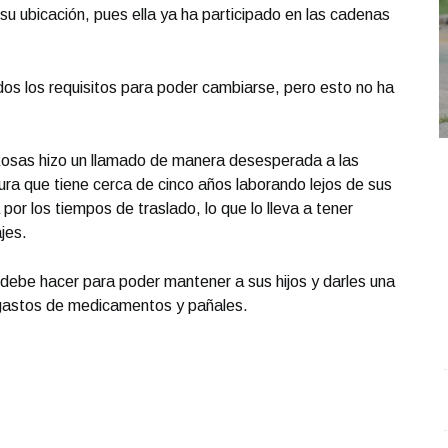
r su ubicación, pues ella ya ha participado en las cadenas
os los requisitos para poder cambiarse, pero esto no ha
 Rosas hizo un llamado de manera desesperada a las
a que tiene cerca de cinco años laborando lejos de sus
or los tiempos de traslado, lo que lo lleva a tener
jes.
 debe hacer para poder mantener a sus hijos y darles una
s gastos de medicamentos y pañales.
REPORTE4 | 10 10 2025 con Rodolfo Flores
.
S
REPORTE4 | 10 10 2025 con Rodolfo Flores
P
Octubre 10 l 10 Visitas
O