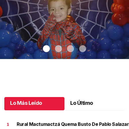
Santiago cumplió 3 años
.
Santiago cumplió 3 años
Octubre 03 l
Lo Más Leído
Lo Último
Rural Mactumactzá Quema Busto De Pablo Salazar
1