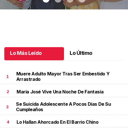
Una emotiva jubilación en educación especial
.
Una emotiva
jubilación en educación especial
Octubre 04 l
Lo Más Leído
Lo Último
Muere Adulto Mayor Tras Ser Embestido Y
1
Arrastrado
María José Vive Una Noche De Fantasía
2
Se Suicida Adolescente A Pocos Días De Su
3
Cumpleaños
Lo Hallan Ahorcado En El Barrio Chino
4