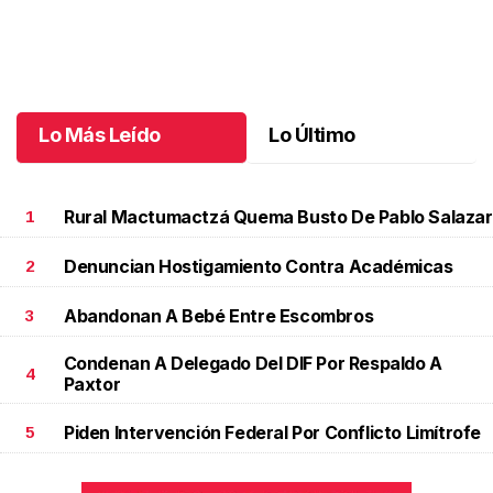
Una emotiva jubilación en educación especial
.
Una emotiva
jubilación en educación especial
Octubre 04 l
Lo Más Leído
Lo Último
Rural Mactumactzá Quema Busto De Pablo Salazar
1
Denuncian Hostigamiento Contra Académicas
2
Abandonan A Bebé Entre Escombros
3
Condenan A Delegado Del DIF Por Respaldo A
4
Paxtor
Piden Intervención Federal Por Conflicto Limítrofe
5