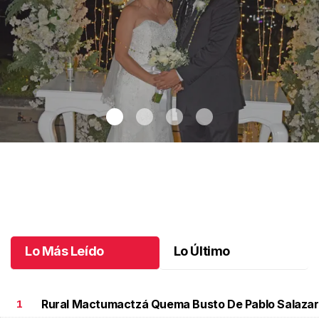
Maricarmen y Alejandro unieron sus vidas
.
Maricarmen y
Alejandro unieron sus vidas
Octubre 08 l
Lo Más Leído
Lo Último
Rural Mactumactzá Quema Busto De Pablo Salazar
1