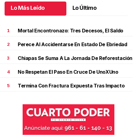
Lo Más Leído
Lo Último
Mortal Encontronazo: Tres Decesos, El Saldo
1
Perece Al Accidentarse En Estado De Ebriedad
2
Chiapas Se Suma A La Jornada De Reforestación
3
No Respetan El Paso En Cruce De UnoXUno
4
Termina Con Fractura Expuesta Tras Impacto
5